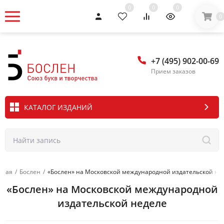
0
0
0
0
+7 (495) 902-00-69
Прием заказов
КАТАЛОГ ИЗДАНИЙ
вная
/
Бослен
/
«Бослен» на Московской международной издательской не
«Бослен» на Московской международной
издательской неделе