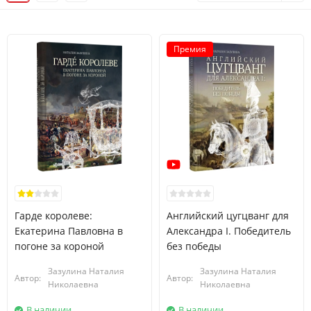
Премия
Гарде королеве:
Английский цугцванг для
Екатерина Павловна в
Александра I. Победитель
погоне за короной
без победы
Зазулина Наталия
Зазулина Наталия
Автор:
Автор:
Николаевна
Николаевна
В наличии
В наличии