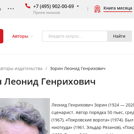
+7 (495) 902-00-69
Книга месяца
а
Прием заказов
Авторы
Найти
Авторы издательства
/
Зорин Леонид Генрихович
н Леонид Генрихович
Леонид Генрихович Зорин (1924 — 2020
сценарист. Автор порядка 50 пьес, сре
(1967), «Покровские ворота» (1974). Б
ниоткуда» (1961, Эльдар Рязанов), «Пок