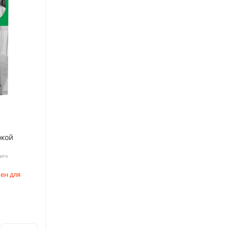
окой
вич
ен для