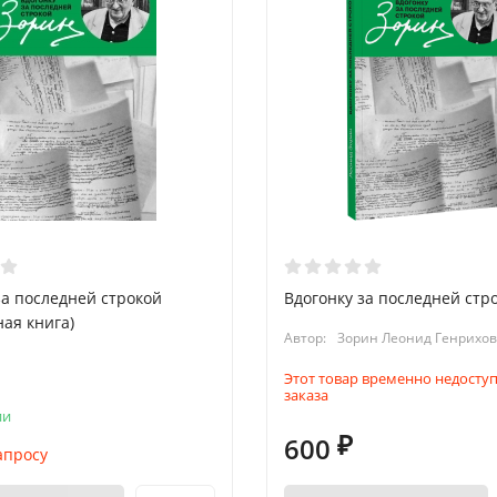
за последней строкой
Вдогонку за последней стр
ная книга)
Автор:
Зорин Леонид Генрихо
Этот товар временно недоступ
заказа
ии
600
₽
апросу