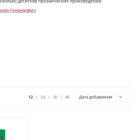
есколько десятков прозаических произведений.
онид Генрихович
12
/
24
/
36
/
48
Дата добавления