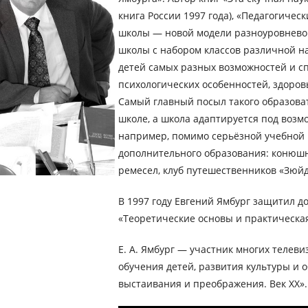
книга России 1997 года), «Педагогиче
школы — новой модели разноуровнево
школы с набором классов различной на
детей самых разных возможностей и сп
психологических особенностей, здоров
Самый главный посыл такого образова
школе, а школа адаптируется под возмо
например, помимо серьёзной учебной 
дополнительного образования: конюшн
ремесел, клуб путешественников «Зюйд-
В 1997 году Евгений Ямбург защитил д
«Теоретические основы и практическа
Е. А. Ямбург — участник многих телев
обучения детей, развития культуры и 
выстаивания и преображения. Век XX».