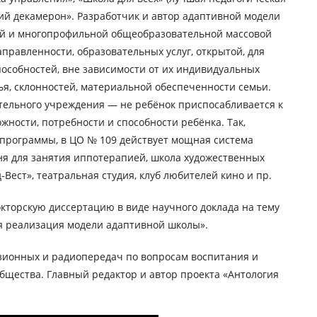
ский декамерон». Разработчик и автор адаптивной модели
й и многопрофильной общеобразовательной массовой
правленности, образовательных услуг, открытой, для
особностей, вне зависимости от их индивидуальных
ья, склонностей, материальной обеспеченности семьи.
тельного учреждения — не ребёнок приспосабливается к
жности, потребности и способности ребёнка. Так,
программы, в ЦО № 109 действует мощная система
я для занятия иппотерапией, школа художественных
Вест», театральная студия, клуб любителей кино и пр.
окторскую диссертацию в виде научного доклада на тему
я реализация модели адаптивной школы».
изионных и радиопередач по вопросам воспитания и
общества. Главный редактор и автор проекта «Антология