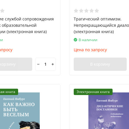
ие службой сопровождения
Трагический оптимизм.
х образовательной
Непрекращающийся диало
ии (электронная книга)
(электронная книга)
ии
В наличии
апросу
Цена по запросу
 корзину
В корзину
ая книга
Электронная книга