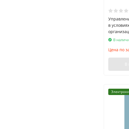
Управлен
в условия
организац
В налич
Цена по з
В
Электронн