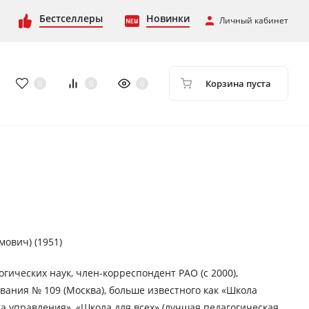
Бестселлеры
Новинки
Личный кабинет
Корзина пуста
0
0
0
ович) (1951)
гических наук, член-корреспондент РАО (с 2000),
вания № 109 (Москва), больше известного как «Школа
ка управления», «Школа для всех» (лучшая педагогическая