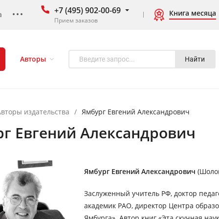
+7 (495) 902-00-69
Книга месяца
а
Прием заказов
Авторы
Найти
Авторы издательства
/
Ямбург Евгений Александрович
г Евгений Александрович
Ямбург
Евгений Александрович
(Шолом
Заслуженный учитель РФ, доктор педаго
академик РАО, директор Центра образо
Ямбурга». Автор книг «Эта скучная нау