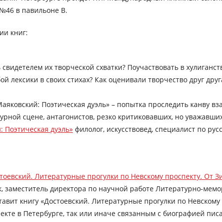
 №46 в павильоне В.
ии книг:
 свидетелем их творческой схватки? Поучаствовать в хулиганст
бой лексики в своих стихах? Как оценивали творчество друг дру
Маяковский: Поэтическая дуэль» – попытка проследить канву в
рной сцене, антагонистов, резко критиковавших, но уважавших
: Поэтическая дуэль»
филолог, искусствовед, специалист по рус
тоевский. Литературные прогулки по Невскому проспекту. От 
к, заместитель директора по научной работе Литературно-мемо
тавит книгу «Достоевский. Литературные прогулки по Невскому
кте в Петербурге, так или иначе связанным с биографией пис