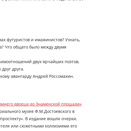
вах футуристов и имажинистов? Узнать,
га? Что общего было между двумя
заимоотношений двух ярчайших поэтов,
 друг друга.
скому авангарду Андрей Россомахин.
Зимнего дворца до Знаменской площади»
риального музея Ф.М.Достоевского в
 проспекту». В издание вошли очерки,
ателя или сюжетными коллизиями его