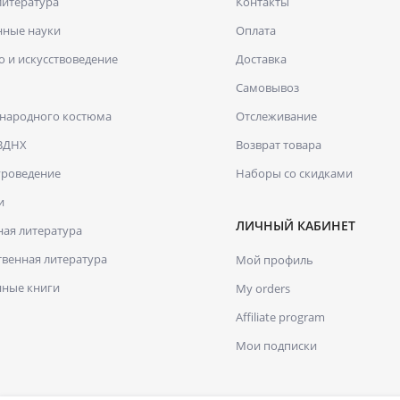
литература
Контакты
нные науки
Оплата
о и искусствоведение
Доставка
Самовывоз
 народного костюма
Отслеживание
 ВДНХ
Возврат товара
уроведение
Наборы со скидками
и
ЛИЧНЫЙ КАБИНЕТ
ая литература
венная литература
Мой профиль
нные книги
My orders
Affiliate program
Мои подписки