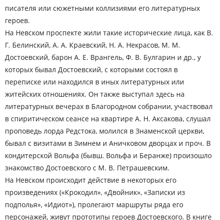
писателя или сюжетными коллизиями его литературных
героев.
На Невском проспекте жили такие исторические лица, как В.
Г. Белинский, А. А. Краевский, Н. А. Некрасов, М. М.
Достоевский, барон А. Е. Врангель, Ф. В. Булгарин и др., у
которых бывал Достоевский, с которыми состоял в
переписке или находился в иных литературных или
житейских отношениях. Он также выступал здесь на
литературных вечерах в Благородном собрании, участвовал
в спиритическом сеансе на квартире А. Н. Аксакова, слушал
проповедь лорда Редстока, молился в Знаменской церкви,
бывал с визитами в Зимнем и Аничковом дворцах и проч. В
кондитерской Вольфа (бывш. Вольфа и Беранже) произошло
знакомство Достоевского с М. В. Петрашевским.
На Невском происходит действие в некоторых его
произведениях («Крокодил», «Двойник», «Записки из
подполья», «Идиот»), пролегают маршруты ряда его
персонажей, живут прототипы героев Достоевского. В книге