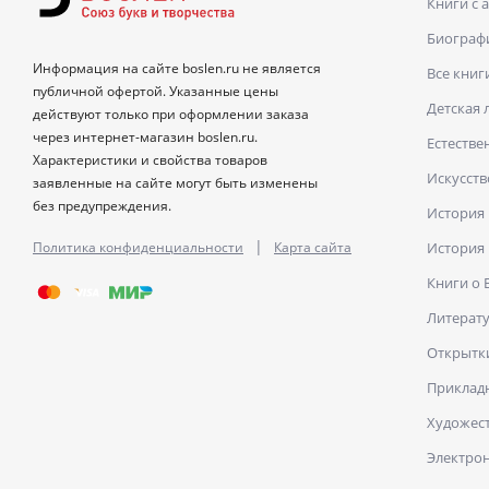
Книги с 
Биограф
Информация на сайте boslen.ru не является
Все книг
публичной офертой. Указанные цены
Детская 
действуют только при оформлении заказа
через интернет-магазин boslen.ru.
Естестве
Характеристики и свойства товаров
Искусств
заявленные на сайте могут быть изменены
без предупреждения.
История
|
Политика конфиденциальности
Карта сайта
История
Книги о
Литерат
Открытк
Прикладн
Художест
Электро