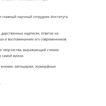
 и главный научный сотрудник Института
 дарственных надписях, ответах на
ках и воспоминаниях его современников.
его творчества, выражающий стихию
в самой жизни.
х книжек: автошаржи, зооморфные
.