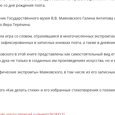
ю со дня рождения поэта.
ник Государственного музея В.В. Маяковского Галина Антипова
о Вера Терёхина.
а игра со словом, отразившаяся в многочисленных экспромтах,
 зафиксированных в записных книжках поэта, а также в дневни
вского в этой книге представлены как самостоятельный вид 
 духа не только в созданных им произведениях искусства, но и 
ические экспромты» Маяковского, в том числе из его записны
о «Как делать стихи» и его избранные стихотворения о поэзии
vts-rosizo.timepad.ru/event/2618317/