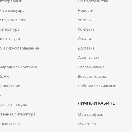
автографами
Об издательстве
ии и мемуары
Новости
и издательства
Авторы
литература
Контакты
нные науки
Оплата
о и искусствоведение
Доставка
Самовывоз
 народного костюма
Отслеживание
 ВДНХ
Возврат товара
уроведение
Наборы со скидками
и
ЛИЧНЫЙ КАБИНЕТ
ая литература
венная литература
Мой профиль
нные книги
My orders