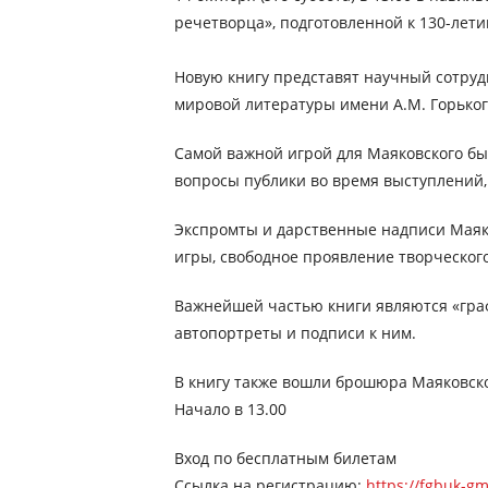
речетворца», подготовленной к 130-лети
Новую книгу представят научный сотруд
мировой литературы имени А.М. Горьког
Самой важной игрой для Маяковского был
вопросы публики во время выступлений,
Экспромты и дарственные надписи Маяко
игры, свободное проявление творческого
Важнейшей частью книги являются «граф
автопортреты и подписи к ним.
В книгу также вошли брошюра Маяковског
Начало в 13.00
Вход по бесплатным билетам
Ссылка на регистрацию:
https://fgbuk-gm