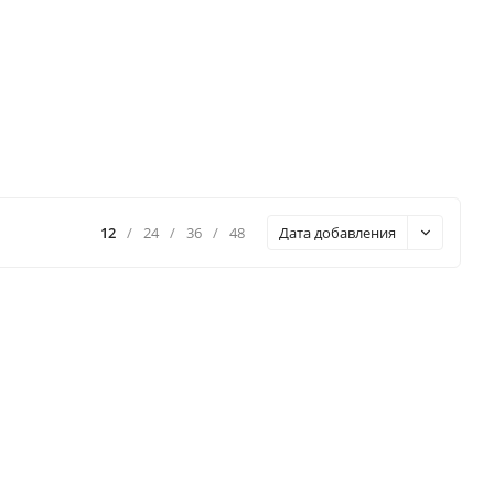
12
/
24
/
36
/
48
Дата добавления