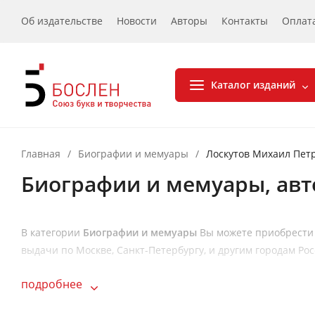
Об издательстве
Новости
Авторы
Контакты
Оплат
Каталог изданий
Главная
/
Биографии и мемуары
/
Лоскутов Михаил Пет
Биографии и мемуары, авт
В категории
Биографии и мемуары
Вы можете приобрести
выдачи по Москве, Санкт-Петербургу, и другим городам Ро
подробнее