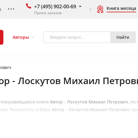
+7 (495) 902-00-69
Книга месяца
а
Прием заказов
Авторы
Найти
рович
ор - Лоскутов Михаил Петров
 понравившиеся книги
Автор - Лоскутов Михаил Петрович
, по
ссии. Результаты отбора
Автор - Лоскутов Михаил Петрович
пре