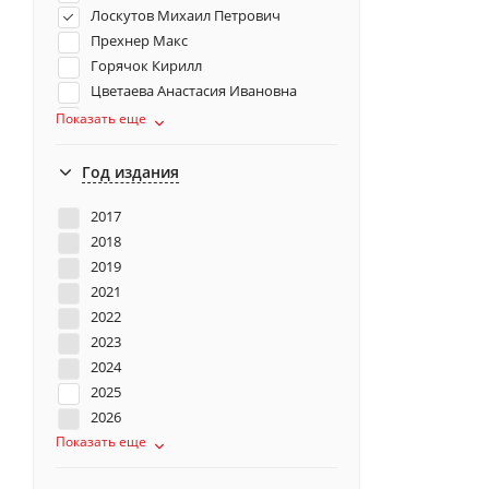
Лоскутов Михаил Петрович
Прехнер Макс
Горячок Кирилл
Цветаева Анастасия Ивановна
Ястржембский Сергей
Показать еще
Владимирович
Хрусталёва Анна
Год издания
Кобеляцкий Александр Валерьевич
Шиц Маргарита Михайловна
2017
Чистяков Олег Борисович
2018
Шаинян Наталья Багратовна
2019
Альбертини Марта
2021
Пащенко Михаил
2022
Ситковецкий Александр
2023
Лихт Рахель
2024
Сергеева-Клятис Анна Юрьевна
2025
Кириллина Лариса Валентиновна
2026
Холмогорова Елена Сергеевна
Показать еще
Капков Сергей Владимирович
Коркина Елена Баурджановна