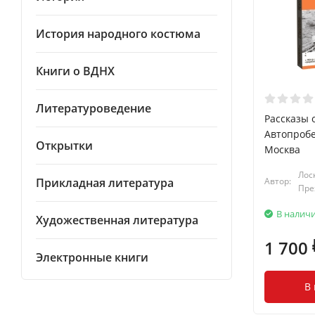
История народного костюма
Книги о ВДНХ
Литературоведение
Рассказы 
Автопроб
Открытки
Москва
Лос
Прикладная литература
Автор:
Пре
В налич
Художественная литература
1 700
Электронные книги
В