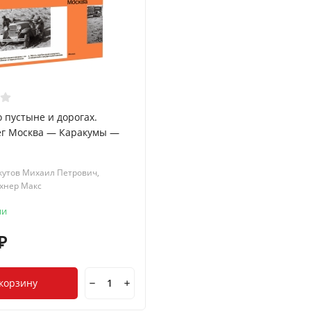
о пустыне и дорогах.
ег Москва — Каракумы —
кутов Михаил Петрович,
хнер Макс
ии
₽
 корзину