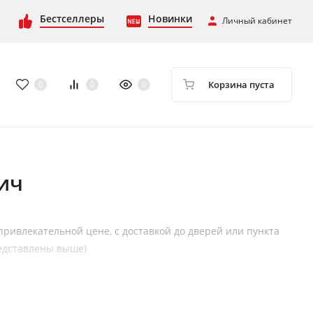
Бестселлеры
Новинки
Личный кабинет
Корзина пуста
0
0
0
ич
 привлекательной цене, с доставкой до дверей или пункта
дставлены выше)