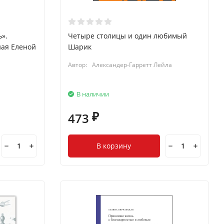
ь».
Четыре столицы и один любимый
ная Еленой
Шарик
Автор:
Александер-Гарретт Лейла
В наличии
473
₽
В корзину