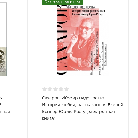
Электронная книга
ая
Сахаров. «Кефир надо греть».
й
История любви, рассказанная Еленой
онная
Боннэр Юрию Росту (электронная
книга)