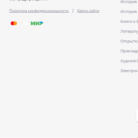
История
|
Политика конфиденциальности
Карта сайта
История
Книги о
Литерат
Открытк
Прикладн
Художест
Электро