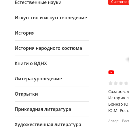
Естественные науки
С автогра
Искусство и искусствоведение
История
История народного костюма
Книги о ВДНХ
Литературоведение
Сахаров. 
Открытки
История л
Боннэр Юр
Прикладная литература
Ю.М. Рост
Автор:
Рос
Художественная литература