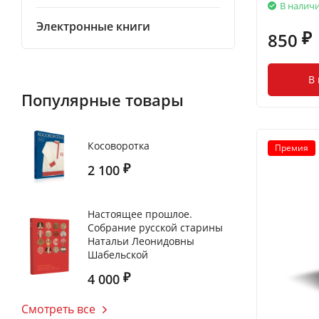
В налич
Электронные книги
850
₽
В
Популярные товары
Косоворотка
Премия
2 100
₽
Настоящее прошлое.
Собрание русской старины
Натальи Леонидовны
Шабельской
4 000
₽
Смотреть все