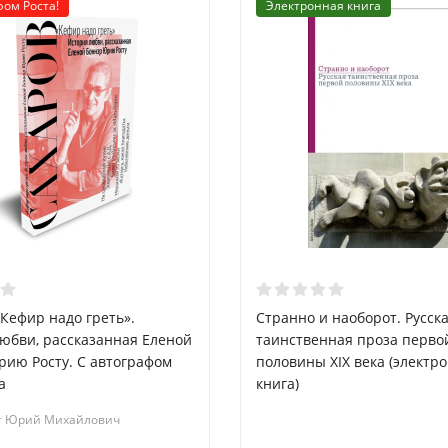
фом Роста!
Электронная книга
«Кефир надо греть».
Странно и наоборот. Русск
юбви, рассказанная Еленой
таинственная проза перво
ию Росту. С автографом
половины XIX века (электр
а
книга)
т Юрий Михайлович