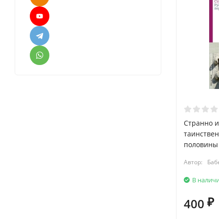
Странно и
таинствен
половины 
Автор:
Баб
В налич
400
₽