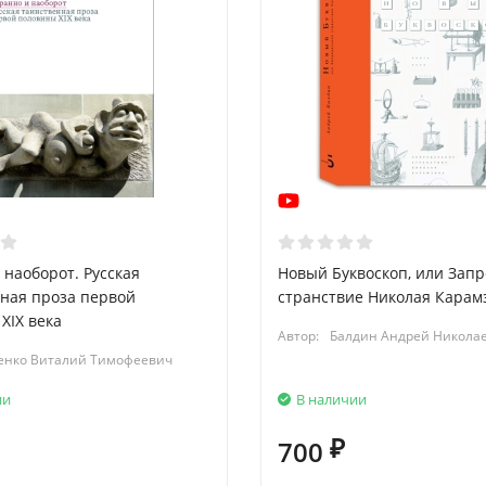
 наоборот. Русская
Новый Буквоскоп, или Зап
ная проза первой
странствие Николая Карам
XIX века
Автор:
Балдин Андрей Никола
енко Виталий Тимофеевич
ии
В наличии
700
₽