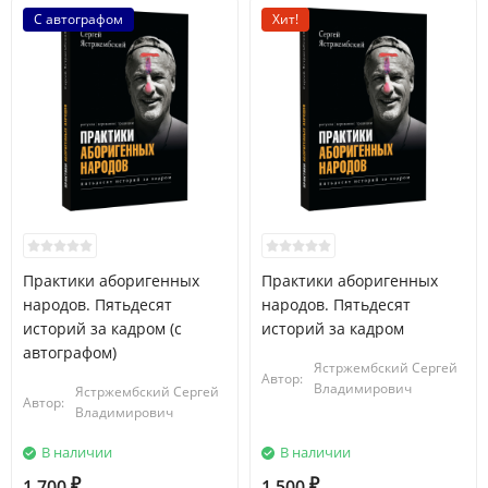
С автографом
Хит!
Практики аборигенных
Практики аборигенных
народов. Пятьдесят
народов. Пятьдесят
историй за кадром (с
историй за кадром
автографом)
Ястржембский Сергей
Автор:
Владимирович
Ястржембский Сергей
Автор:
Владимирович
В наличии
В наличии
1 700
1 500
₽
₽