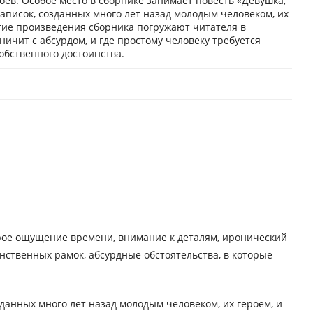
роев. Особое место в сборнике занимает повесть «Девушка,
записок, cозданных много лет назад молодым человеком, их
гие произведения сборника погружают читателя в
ичит с абсурдом, и где простому человеку требуется
собственного достоинства.
трое ощущение времени, внимание к деталям, иронический
нственных рамок, абсурдные обстоятельства, в которые
зданных много лет назад молодым человеком, их героем, и