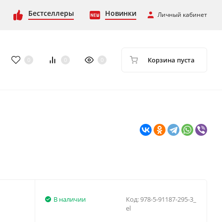
Бестселлеры
Новинки
Личный кабинет
Корзина пуста
0
0
0
В наличии
Код:
978-5-91187-295-3_
el