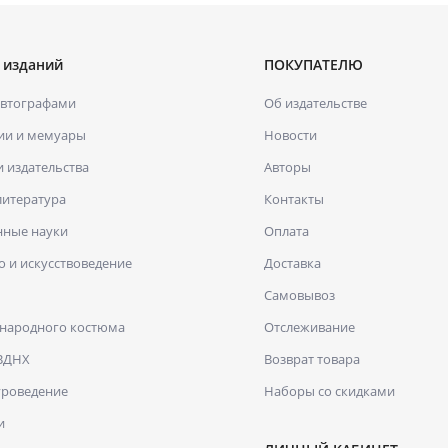
 изданий
ПОКУПАТЕЛЮ
автографами
Об издательстве
ии и мемуары
Новости
и издательства
Авторы
литература
Контакты
нные науки
Оплата
о и искусствоведение
Доставка
Самовывоз
 народного костюма
Отслеживание
 ВДНХ
Возврат товара
уроведение
Наборы со скидками
и