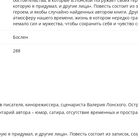
обстоятельства, в которые В.Лонской погружает своих ге
которую я придумал, и другие лица». Повесть состоит из 
героем, и якобы случайно найденных автором книги. Дру
атмосферу нашего времени, жизнь в котором нередко гран
немало сил и мужества, чтобы сохранить себя и чувство 
Бослен
288
ов писателя, кинорежиссера, сценариста Валерия Лонского. Ос
нтарий автора – юмор, сатира, отсутствие временных и простра
ую я придумал, и другие лица». Повесть состоит из записок, cо