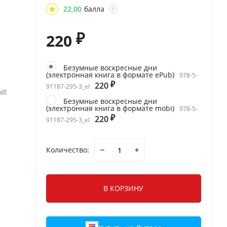
22,00
балла
?
220
₽
Безумные воскресные дни
(электронная книга в формате ePub)
978-5-
220
₽
91187-295-3_el
ые
Безумные воскресные дни
(электронная книга в формате mobi)
978-5-
220
₽
91187-295-3_el
Количество:
В КОРЗИНУ