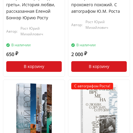
греть». История любви,
прохожего похожий. С
рассказанная Еленой
автографом Ю.М. Роста
Боннэр Юрию Росту
Рост Юрий
Автор:
Михайлович
Рост Юрий
Автор:
Михайлович
В наличии
В наличии
650
2 000
₽
₽
В корзину
В корзину
С автографом Роста!