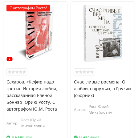
С автографом Роста!
Сахаров. «Кефир надо
Счастливые времена. О
греть». История любви,
любви, о друзьях, о Грузии
рассказанная Еленой
(сборник)
Боннэр Юрию Росту. С
Рост Юрий
автографом Ю.М. Роста
Автор:
Михайлович
Рост Юрий
Автор:
Михайлович
В наличии
В наличии