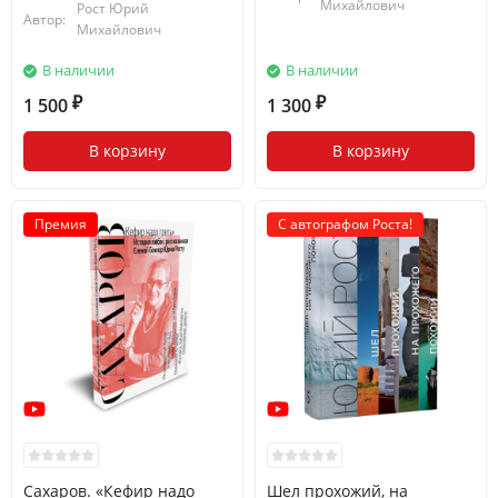
Михайлович
Рост Юрий
Автор:
Михайлович
В наличии
В наличии
1 500
1 300
₽
₽
В корзину
В корзину
Премия
С автографом Роста!
Сахаров. «Кефир надо
Шел прохожий, на