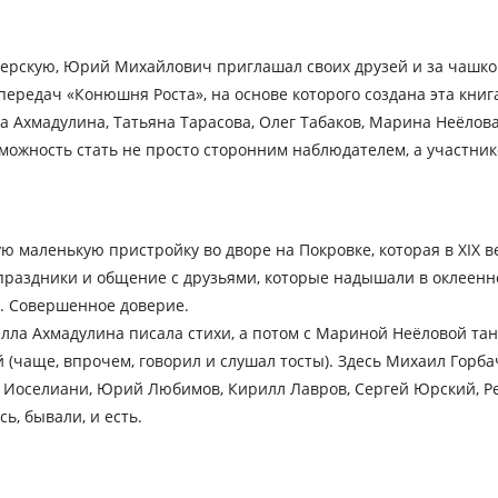
ерскую, Юрий Михайлович приглашал своих друзей и за чашко
передач «Конюшня Роста», на основе которого создана эта кни
 Ахмадулина, Татьяна Тарасова, Олег Табаков, Марина Неёлова.
зможность стать не просто сторонним наблюдателем, а участни
 маленькую пристройку во дворе на Покровке, которая в XIX 
а, праздники и общение с друзьями, которые надышали в оклее
е. Совершенное доверие.
лла Ахмадулина писала стихи, а потом с Мариной Неёловой тан
(чаще, впрочем, говорил и слушал тосты). Здесь Михаил Горб
Иоселиани, Юрий Любимов, Кирилл Лавров, Сергей Юрский, Рез
ь, бывали, и есть.