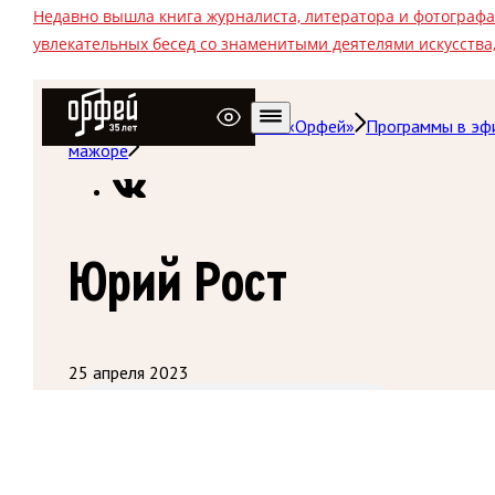
Недавно вышла книга журналиста, литератора и фотограф
увлекательных бесед со знаменитыми деятелями искусства,