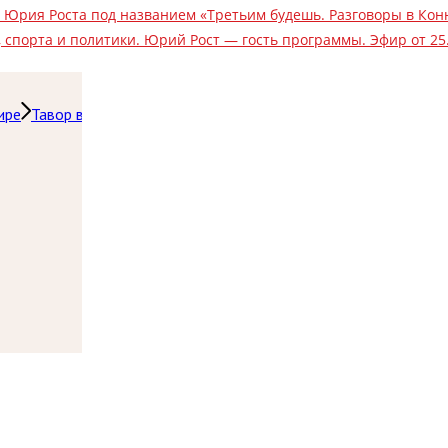
а Юрия Роста под названием «Третьим будешь. Разговоры в К
 спорта и политики. Юрий Рост — гость программы. Эфир от 25