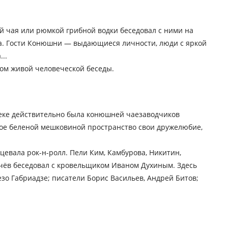
й чая или рюмкой грибной водки беседовал с ними на
га. Гости Конюшни — выдающиеся личности, люди с яркой
..
ком живой человеческой беседы.
веке действительно была конюшней чаезаводчиков
нное беленой мешковиной пространство свои дружелюбие,
цевала рок-н-ролл. Пели Ким, Камбурова, Никитин,
ачёв беседовал с кровельщиком Иваном Духиным. Здесь
о Габриадзе; писатели Борис Васильев, Андрей Битов;