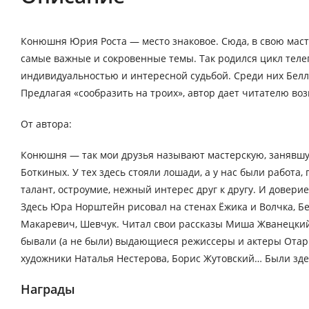
Конюшня Юрия Роста — место знаковое. Сюда, в свою маст
самые важные и сокровенные темы. Так родился цикл теле
индивидуальностью и интересной судьбой. Среди них Белла
Предлагая «сообразить на троих», автор дает читателю во
От автора:
Конюшня — так мои друзья называют мастерскую, занявшую
Боткиных. У тех здесь стояли лошади, а у нас были работ
талант, остроумие, нежный интерес друг к другу. И довери
Здесь Юра Норштейн рисовал на стенах Ёжика и Волчка, Бе
Макаревич, Шевчук. Читал свои рассказы Миша Жванецкий 
бывали (а не были) выдающиеся режиссеры и актеры Отар 
художники Наталья Нестерова, Борис Жутовский… Были здес
Награды