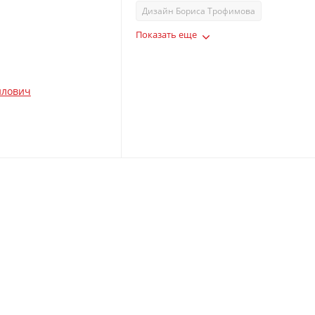
Дизайн Бориса Трофимова
Третьим будешь. Разговоры в Конюшне
Показать еще
йлович