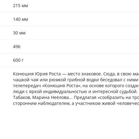
215 мм
140 мм
30 мм
496
600 г
Конюшня Юрия Роста — место знаковое. Сюда, в свою ма
чашкой чая или рюмкой грибной водки беседовал с ними
телепередач «Конюшня Роста», на основе которого созд
люди с яркой индивидуальностью и интересной судьбой. 
Табаков, Марина Неёлова... Предлагая «сообразить на тр
сторонним наблюдателем, а участником живой человечес