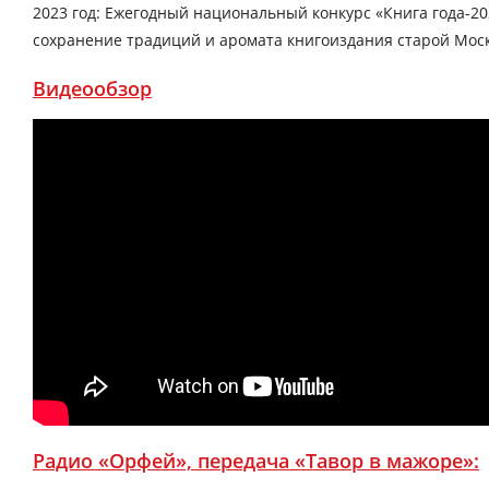
2023 год: Ежегодный национальный конкурс «Книга года-
сохранение традиций и аромата книгоиздания старой Моск
Видеообзор
Радио «Орфей», передача «Тавор в мажоре»: