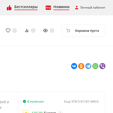
Бестселлеры
Новинки
Личный кабинет
Корзина пуста
0
0
0
В наличии
Код:
978-5-91187-449-0
фий и
х
130,00
баллов