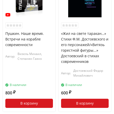
Пушкин. Наше время.
«Жил на свете таракан…»
Встречи на корабле
Стихи Ф.М. Достоевского и
современности
его персонажей/«Витязь
горестной фигуры...»
Визель Михаил,
Достоевский в стихах
Автор:
Степанян Гаянэ
современников
Достоевский Федор
Автор:
Михайлович
В наличии
В наличии
800
600
₽
₽
В корзину
В корзину