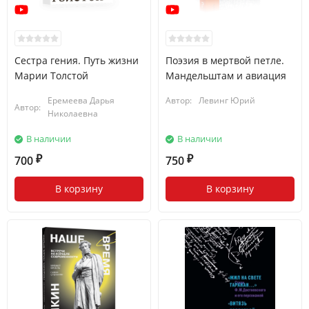
Сестра гения. Путь жизни
Поэзия в мертвой петле.
Марии Толстой
Мандельштам и авиация
Еремеева Дарья
Автор:
Левинг Юрий
Автор:
Николаевна
В наличии
В наличии
700
750
₽
₽
В корзину
В корзину