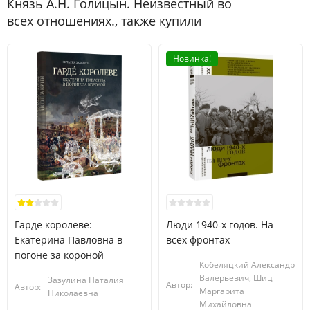
Князь А.Н. Голицын. Неизвестный во
всех отношениях., также купили
Новинка!
Гарде королеве:
Люди 1940-х годов. На
Екатерина Павловна в
всех фронтах
погоне за короной
Кобеляцкий Александр
Валерьевич, Шиц
Зазулина Наталия
Автор:
Автор:
Маргарита
Николаевна
Михайловна