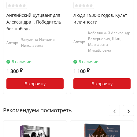
Английский цугцванг для
Люди 1930-х годов. Культ
Александра I. Победитель
и личности
без победы
Кобеляцкий Александр
Валерьевич, Шиц
Зазулина Наталия
Автор:
Автор:
Маргарита
Николаевна
Михайловна
В наличии
В наличии
1 300
1 100
₽
₽
В корзину
В корзину
‹
›
Рекомендуем посмотреть