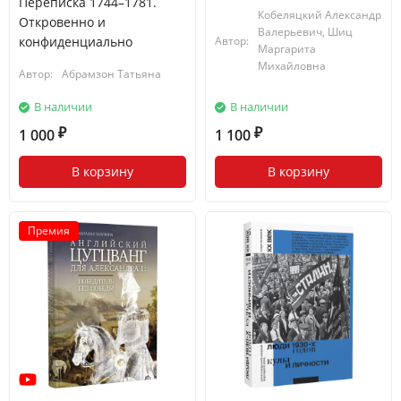
Переписка 1744–1781.
Кобеляцкий Александр
Откровенно и
Валерьевич, Шиц
Автор:
конфиденциально
Маргарита
Михайловна
Автор:
Абрамзон Татьяна
В наличии
В наличии
1 000
1 100
₽
₽
В корзину
В корзину
Премия