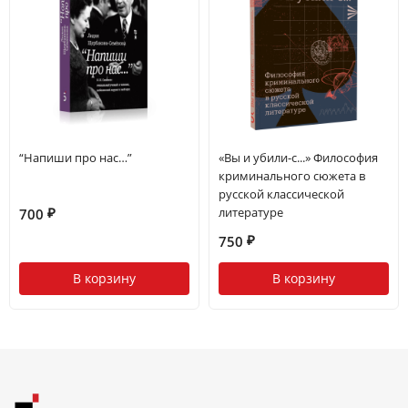
“Напиши про нас…”
«Вы и убили-с...» Философия
криминального сюжета в
русской классической
литературе
700
₽
750
₽
В корзину
В корзину