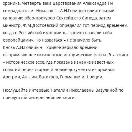
хроника. Четверть века царствования Александра I и
семнадцать лет Николая I – А.Н.Голицын влиятельный
сановник: обер-прокурор Святейшего Синода, затем
министр. Ф.М.Достоевский определил тот период временем,
когда в Российской империи «... громко назвали себя
европейцами». Но назваться – не значило быть.
Князь А.Н.Голицын – кривое зеркало времени,
выпрямляющее искаженные исторические факты. Эта книга
– историческое эссе, где показана изнанка известных
событий через старые и новые документы из архивов
Австрии, Англии, Ватикана, Германии и Швеции.
Послушайте интервью Наталии Николаевны Зазулиной по
поводу этой интереснейшей книги: