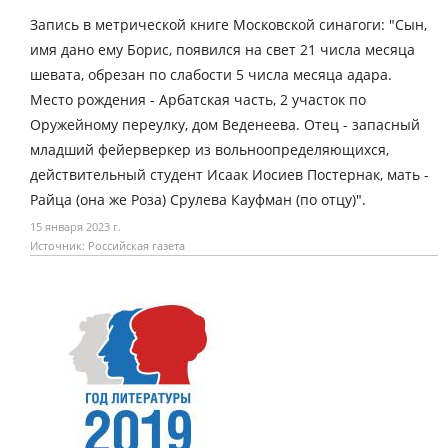
Запись в метрической книге Московской синагоги: "Сын,
имя дано ему Борис, появился на свет 21 числа месяца
шевата, обрезан по слабости 5 числа месяца адара.
Место рождения - Арбатская часть, 2 участок по
Оружейному переулку, дом Веденеева. Отец - запасный
младший фейерверкер из вольноопределяющихся,
действительный студент Исаак Иосиев Постернак, мать -
Райца (она же Роза) Срулева Кауфман (по отцу)".
15 января 2023 г.
Источник: Российская газета