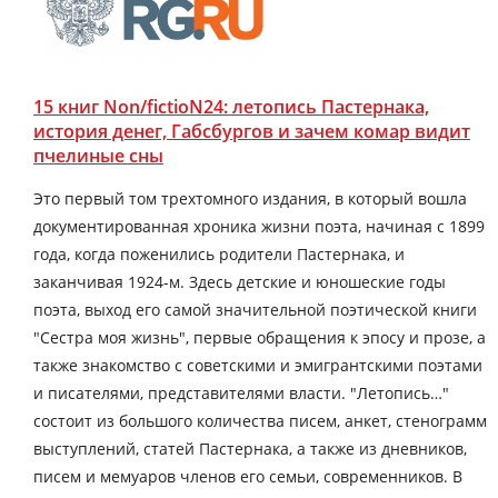
15 книг Non/fictioN24: летопись Пастернака,
история денег, Габсбургов и зачем комар видит
пчелиные сны
Это первый том трехтомного издания, в который вошла
документированная хроника жизни поэта, начиная с 1899
года, когда поженились родители Пастернака, и
заканчивая 1924-м. Здесь детские и юношеские годы
поэта, выход его самой значительной поэтической книги
"Сестра моя жизнь", первые обращения к эпосу и прозе, а
также знакомство с советскими и эмигрантскими поэтами
и писателями, представителями власти. "Летопись…"
состоит из большого количества писем, анкет, стенограмм
выступлений, статей Пастернака, а также из дневников,
писем и мемуаров членов его семьи, современников. В