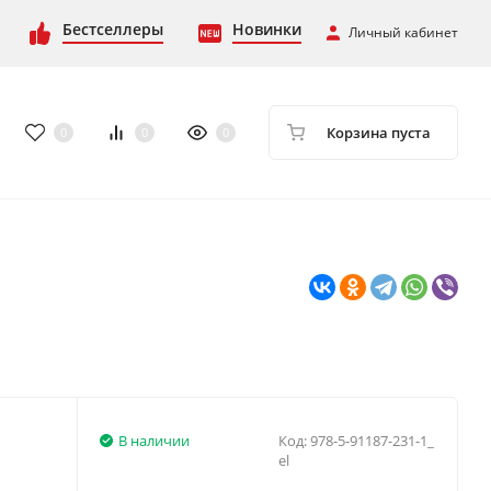
Бестселлеры
Новинки
Личный кабинет
Корзина пуста
0
0
0
В наличии
Код:
978-5-91187-231-1_
el