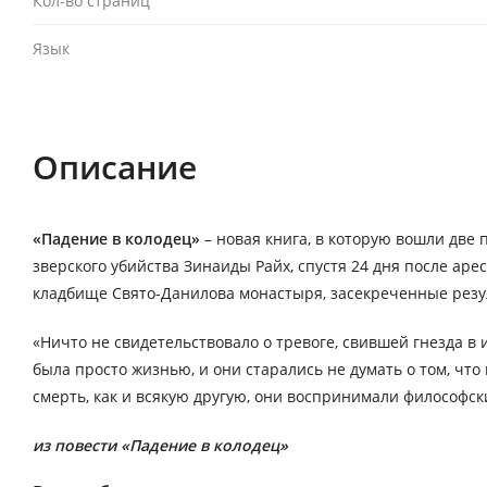
Кол-во страниц
Язык
Описание
«Падение в колодец»
– новая книга, в которую вошли две
зверского убийства Зинаиды Райх, спустя 24 дня после ар
кладбище Свято-Данилова монастыря, засекреченные резул
«Ничто не свидетельствовало о тревоге, свившей гнезда в
была просто жизнью, и они старались не думать о том, что
смерть, как и всякую другую, они воспринимали философски
из повести «Падение в колодец»