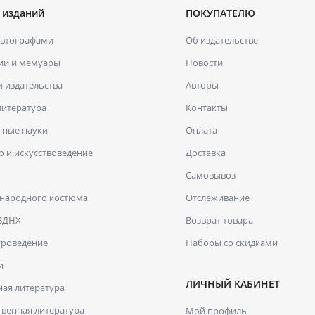
 изданий
ПОКУПАТЕЛЮ
автографами
Об издательстве
ии и мемуары
Новости
и издательства
Авторы
литература
Контакты
нные науки
Оплата
о и искусствоведение
Доставка
Самовывоз
 народного костюма
Отслеживание
 ВДНХ
Возврат товара
уроведение
Наборы со скидками
и
ЛИЧНЫЙ КАБИНЕТ
ая литература
венная литература
Мой профиль