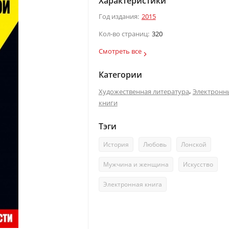
Характеристики
Год издания:
2015
Кол-во страниц:
320
Смотреть все
Категории
,
Художественная литература
Электронн
книги
Тэги
История
Любовь
Лонской
Мужчина и женщина
Искусство
Электронная книга