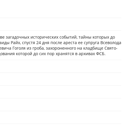
ове загадочных исторических событий, тайны которых до
иды Райх, спустя 24 дня после ареста ее супруга Всеволода
ича Гоголя из гроба, захороненного на кладбище Свято-
вания которой до сих пор хранятся в архивах ФСБ.