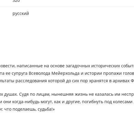
320
русский
 повести, написанные на основе загадочных исторических событ
еста ее супруга Всеволода Мейерхольда и истории пропажи голо
ьтаты расследования которой до сих пор хранятся в архивах Ф
 их душах. Судя по лицам, нынешняя жизнь не казалась им несп
 и они когда-нибудь могут, как и другие, погибнуть под колеса
: что поделаешь, судьба!»