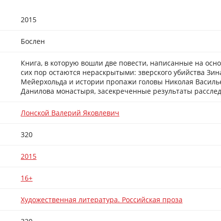
2015
Бослен
Книга, в которую вошли две повести, написанные на осн
сих пор остаются нераскрытыми: зверского убийства Зина
Мейерхольда и истории пропажи головы Николая Васильев
Данилова монастыря, засекреченные результаты расследо
Лонской Валерий Яковлевич
320
2015
16+
Художественная литература. Российская проза