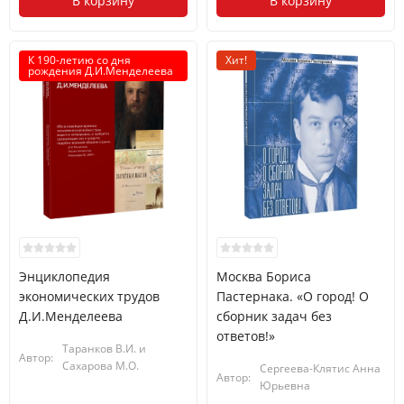
В корзину
В корзину
К 190-летию со дня
Хит!
рождения Д.И.Менделеева
Энциклопедия
Москва Бориса
экономических трудов
Пастернака. «О город! О
Д.И.Менделеева
сборник задач без
ответов!»
Таранков В.И. и
Автор:
Сахарова М.О.
Сергеева-Клятис Анна
Автор:
Юрьевна