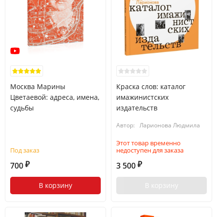
Москва Марины
Краска слов: каталог
Цветаевой: адреса, имена,
имажинистских
судьбы
издательств
Автор:
Ларионова Людмила
Этот товар временно
Под заказ
недоступен для заказа
700
3 500
₽
₽
В корзину
В корзину