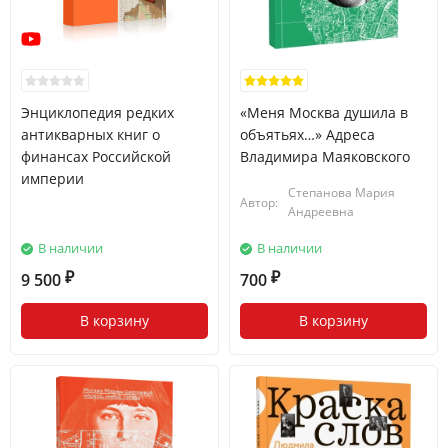
Энциклопедия редких
«Меня Москва душила в
антикварных книг о
объятьях…» Адреса
финансах Российской
Владимира Маяковского
империи
Степанова Мария
Автор:
Андреевна
В наличии
В наличии
9 500
700
₽
₽
В корзину
В корзину