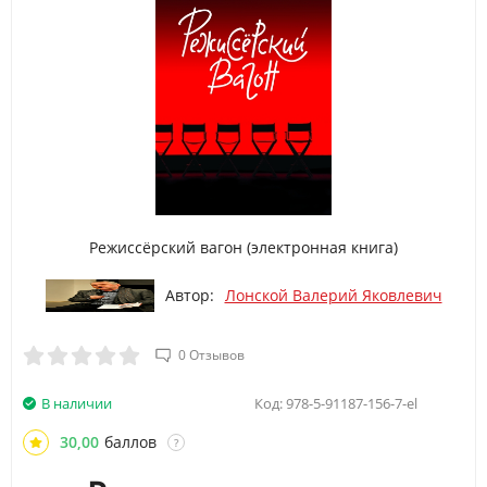
Режиссёрский вагон (электронная книга)
Автор:
Лонской Валерий Яковлевич
0 Отзывов
В наличии
Код:
978-5-91187-156-7-el
30,00
баллов
?