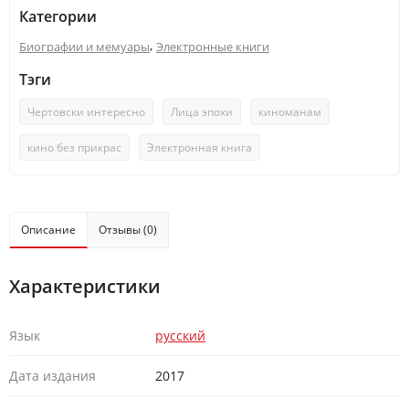
Категории
,
Биографии и мемуары
Электронные книги
Тэги
Чертовски интересно
Лица эпохи
киноманам
кино без прикрас
Электронная книга
Описание
Отзывы (0)
Характеристики
Язык
русский
Дата издания
2017