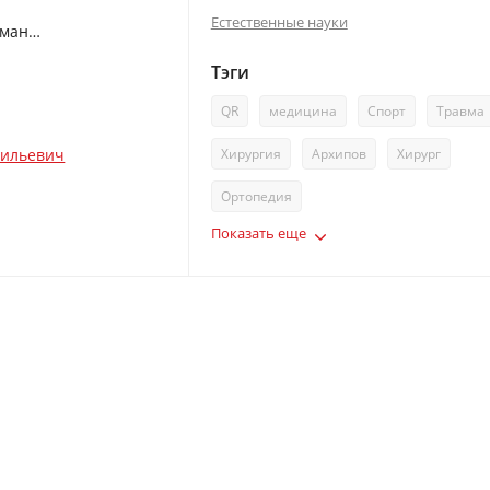
Естественные науки
Спортивное плечо : В 3-х томах. Том 2: Вращательная манжета плеча
Тэги
QR
медицина
Спорт
Травма
Хирургия
Архипов
Хирург
сильевич
Ортопедия
Показать еще