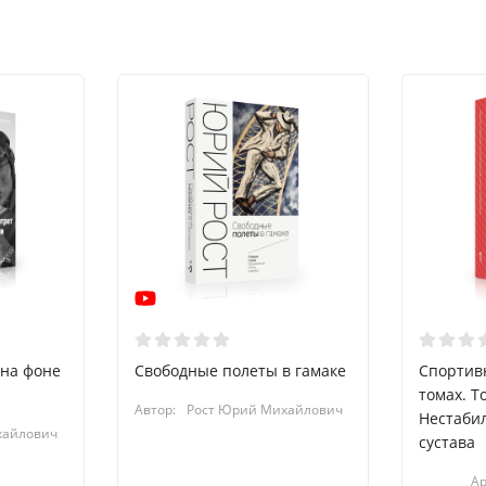
 на фоне
Свободные полеты в гамаке
Спортивн
томах. Т
Автор:
Рост Юрий Михайлович
Нестаби
хайлович
сустава
Ар