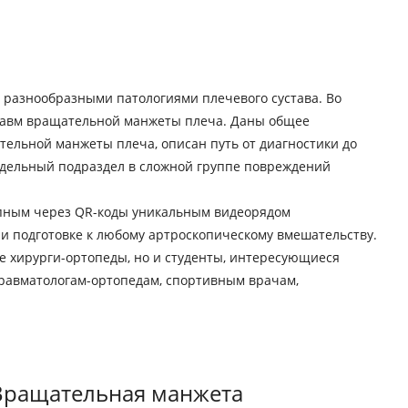
 разнообразными патологиями плечевого сустава. Во
травм вращательной манжеты плеча. Даны общее
ельной манжеты плеча, описан путь от диагностики до
тдельный подраздел в сложной группе повреждений
упным через QR-коды уникальным видеорядом
и подготовке к любому артроскопическому вмешательству.
е хирурги-ортопеды, но и студенты, интересующиеся
равматологам-ортопедам, спортивным врачам,
 Вращательная манжета