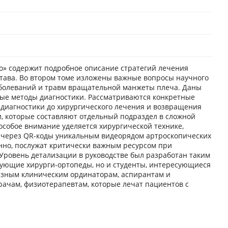
о» содержит подробное описание стратегий лечения
тава. Во втором томе изложены важные вопросы научного
аболеваний и травм вращательной манжеты плеча. Даны
ые методы диагностики. Рассматриваются конкретные
 диагностики до хирургического лечения и возвращения
и, которые составляют отдельный подраздел в сложной
особое внимание уделяется хирургической технике,
 через QR-коды уникальным видеорядом артроскопических
нно, послужат критически важным ресурсом при
Уровень детализации в руководстве был разработан таким
икующие хирурги-ортопеды, но и студенты, интересующиеся
езным клиническим ординаторам, аспирантам и
ачам, физиотерапевтам, которые лечат пациентов с