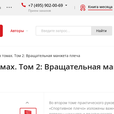
+7 (495) 902-00-69
Книга месяца
а
Прием заказов
Авторы
Найти
-х томах. Том 2: Вращательная манжета плеча
томах. Том 2: Вращательная м
Во втором томе практического руко
‹
«Спортивное плечо» изложены важ
вопросы научного и практического