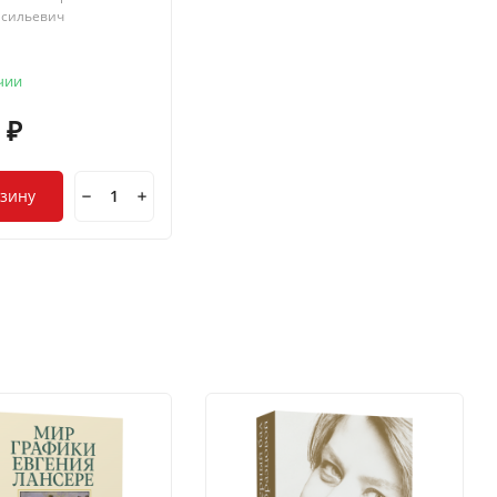
асильевич
чии
0
₽
рзину