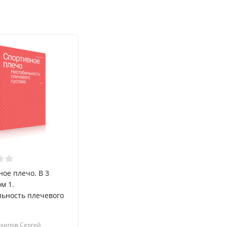
ое плечо. В 3
ом 1.
льность плечевого
хипов Сергей