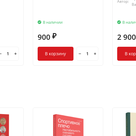
Автор:
В
В наличии
В нали
900
2 90
₽
В корзину
В ко