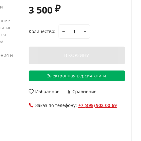
3 500
ии
₽
й
ание
льные
Количество:
тся
ой
ения и
В КОРЗИНУ
Электронная версия книги
Избранное
Сравнение
Заказ по телефону:
+7 (495) 902-00-69