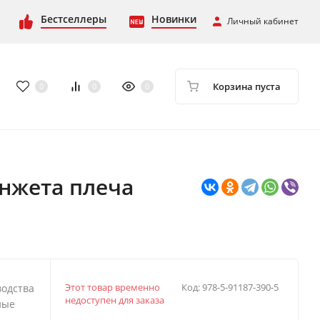
Бестселлеры
Новинки
Личный кабинет
Корзина пуста
0
0
0
анжета плеча
Этот товар временно
Код:
978-5-91187-390-5
водства
недоступен для заказа
ные