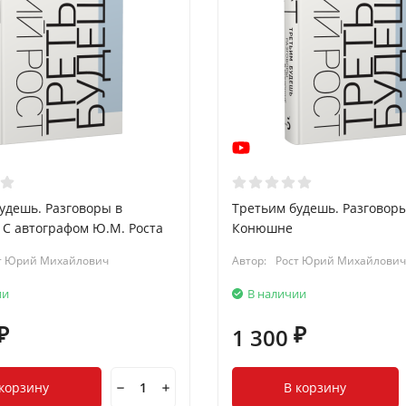
удешь. Разговоры в
Третьим будешь. Разговоры
С автографом Ю.М. Роста
Конюшне
т Юрий Михайлович
Автор:
Рост Юрий Михайлович
ии
В наличии
1 300
₽
₽
 корзину
В корзину