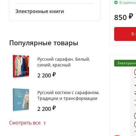
В налич
Электронные книги
850
₽
В
Популярные товары
Русский cарафан. Белый,
Электронн
синий, красный
2 200
₽
Русский костюм с сарафаном.
Традиции и трансформации
2 200
₽
Смотреть все