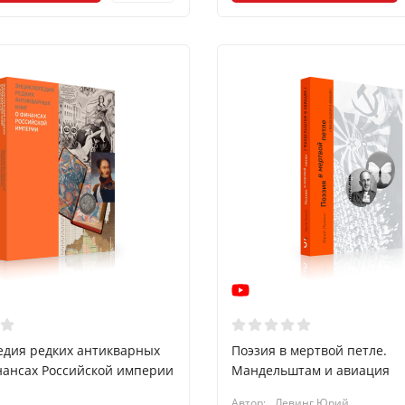
едия редких антикварных
Поэзия в мертвой петле.
нансах Российской империи
Мандельштам и авиация
Автор:
Левинг Юрий