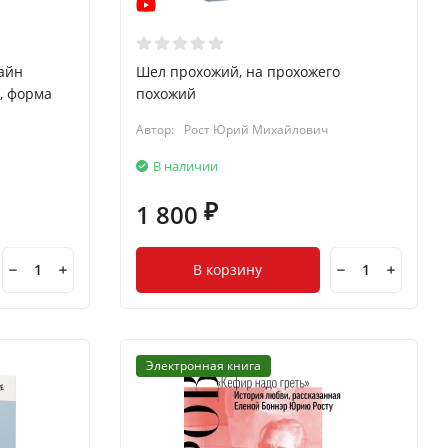
айн
Шел прохожий, на прохожего
, форма
похожий
Автор:
Рост Юрий Михайлович
В наличии
1 800
₽
В корзину
Электронная книга