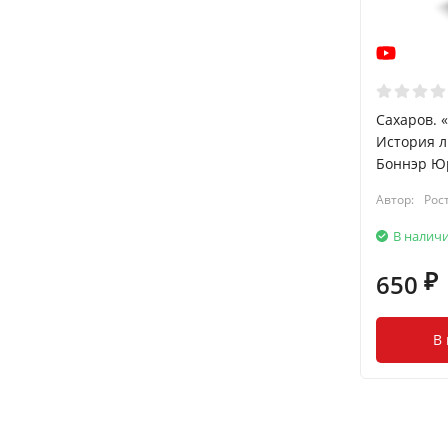
Сахаров. 
История л
Боннэр Ю
Автор:
Рос
В налич
650
₽
В