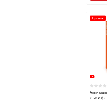
Премия
Энциклоп
книг о фи