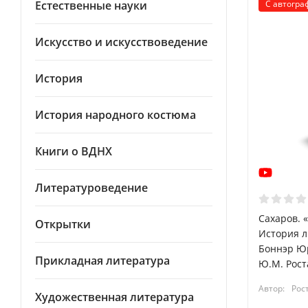
Естественные науки
С автогра
Искусство и искусствоведение
История
История народного костюма
Книги о ВДНХ
Литературоведение
Сахаров. 
Открытки
История л
Боннэр Юр
Прикладная литература
Ю.М. Рост
Автор:
Рос
Художественная литература