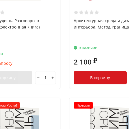
удешь. Разговоры в
Архитектурная среда и диз
электронная книга)
интерьера. Метод, граница
В наличии
ии
2 100
₽
апросу
 корзину
В корзину
фом Роста!
Премия