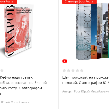
фом Роста!
С автографом Роста!
«Кефир надо греть».
Шел прохожий, на прохоже
юбви, рассказанная Еленой
похожий. С автографом Ю.М
ию Росту. С автографом
Автор:
Рост Юрий Михайлович
а
т Юрий Михайлович