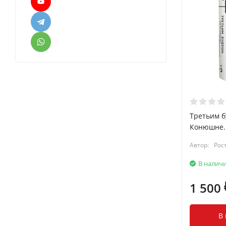
Третьим б
Конюшне. 
Автор:
Рос
В налич
1 500
В