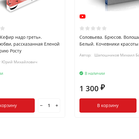
«Кефир надо греть».
Соловьева. Брюсов. Волоши
юбви, рассказанная Еленой
Белый. Кочевники красоты
рию Росту
Автор:
Шапошников Михаил Б
т Юрий Михайлович
ии
В наличии
1 300
₽
 корзину
В корзину