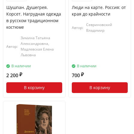
Шушпан. Душегрея.
Люди на карте. Россия: от
Корсет. Нагрудная одежда
края до крайности
в русском традиционном
Севриновский
костюме
Автор:
Владимир
Зимина Татьяна
Александровна,
Автор:
Мадлевская Елена
Львовна
В наличии
В наличии
2 200
700
₽
₽
В корзину
В корзину