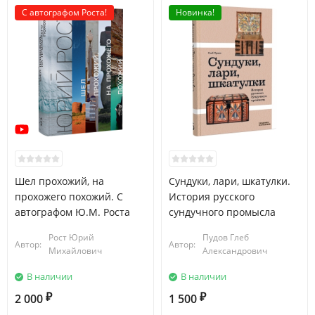
С автографом Роста!
Новинка!
Шел прохожий, на
Сундуки, лари, шкатулки.
прохожего похожий. С
История русского
автографом Ю.М. Роста
сундучного промысла
Рост Юрий
Пудов Глеб
Автор:
Автор:
Михайлович
Александрович
В наличии
В наличии
2 000
1 500
₽
₽