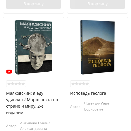
В корзину
В корзину
Маяковский: я еду
Исповедь геолога
удивлять! Марш поэта по
Чистяков Олег
стране и миру, 2-е
Автор:
Борисович
издание
Антипова Галина
Автор:
Александровна