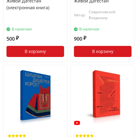
Живой Дагестан
Живой Дагестан
(электронная книга)
Севриновский
Автор:
Владимир
В наличии
В наличии
500
900
₽
₽
В корзину
В корзину