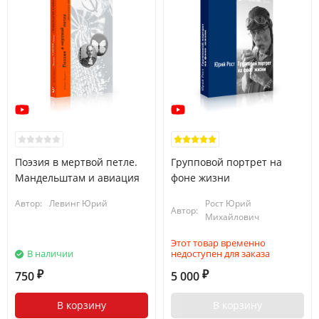
Поэзия в мертвой петле.
Групповой портрет на
Мандельштам и авиация
фоне жизни
Автор:
Левинг Юрий
Рост Юрий
Автор:
Михайлович
Этот товар временно
В наличии
недоступен для заказа
750
5 000
₽
₽
В корзину
В корзину