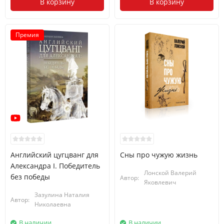
В корзину
В корзину
Премия
Английский цугцванг для
Сны про чужую жизнь
Александра I. Победитель
Лонской Валерий
без победы
Автор:
Яковлевич
Зазулина Наталия
Автор:
Николаевна
В наличии
В наличии