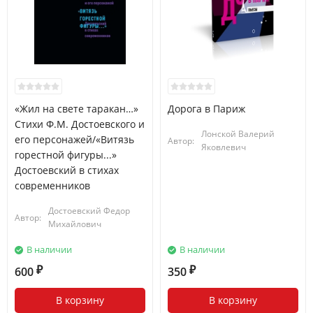
«Жил на свете таракан…»
Дорога в Париж
Стихи Ф.М. Достоевского и
Лонской Валерий
его персонажей/«Витязь
Автор:
Яковлевич
горестной фигуры...»
Достоевский в стихах
современников
Достоевский Федор
Автор:
Михайлович
В наличии
В наличии
600
350
₽
₽
В корзину
В корзину