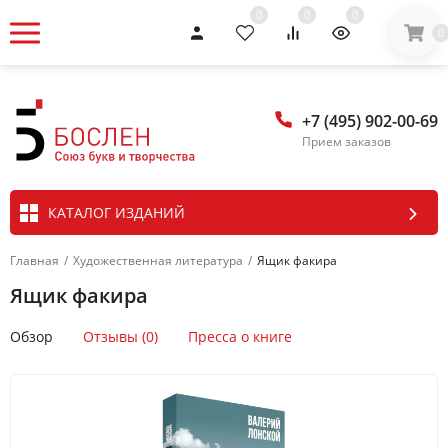
0
0
0
0
+7 (495) 902-00-69
Прием заказов
КАТАЛОГ ИЗДАНИЙ
Главная
/
Художественная литература
/
Ящик факира
Ящик факира
Обзор
Отзывы (0)
Пресса о книге