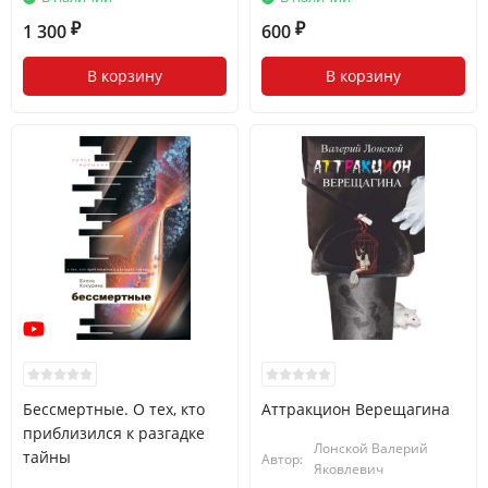
1 300
600
₽
₽
В корзину
В корзину
Бессмертные. О тех, кто
Аттракцион Верещагина
приблизился к разгадке
Лонской Валерий
тайны
Автор:
Яковлевич