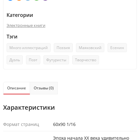
Категории
Электронные книги
Тэги
Много иллюстраций
Поэзия
Маяковский
Есенин
Дуэль
Поэт
Футуристы
Творчество
Описание
Отзывы (0)
Характеристики
Формат страниц
60х90 1/16
Эпоха начала XX века удивительно