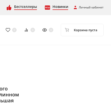
Бестселлеры
Новинки
Личный кабинет
Корзина пуста
0
0
0
ого
длинном
льшая