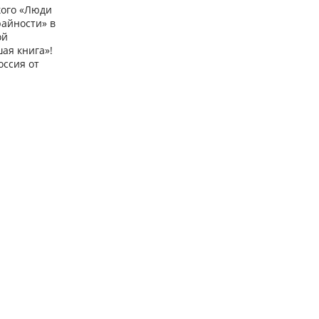
кого «Люди
райности» в
ой
ая книга»!
оссия от