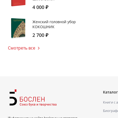
4 000
₽
Женский головной убор
КОКОШНИК
2 700
₽
Смотреть все
Каталог
Книги с 
Биограф
Информация на сайте boslen.ru не является