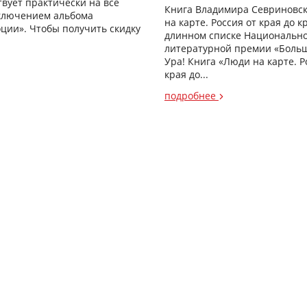
твует практически на все
Книга Владимира Севриновс
сключением альбома
на карте. Россия от края до к
ции». Чтобы получить скидку
длинном списке Национальн
литературной премии «Больш
Ура! Книга «Люди на карте. Р
края до...
подробнее