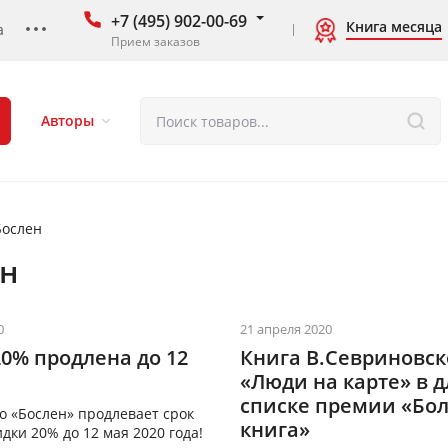
+7 (495) 902-00-69
Книга месяца
а
Прием заказов
Авторы
Бослен
ен
0
21 апреля 2020
20% продлена до 12
Книга В.Севриновск
«Люди на карте» в 
списке премии «Бо
о «Бослен» продлевает срок
книга»
дки 20% до 12 мая 2020 года!