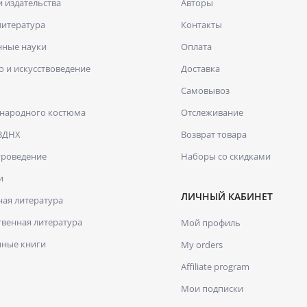
и издательства
Авторы
литература
Контакты
нные науки
Оплата
о и искусствоведение
Доставка
Самовывоз
 народного костюма
Отслеживание
 ВДНХ
Возврат товара
уроведение
Наборы со скидками
и
ЛИЧНЫЙ КАБИНЕТ
ая литература
венная литература
Мой профиль
нные книги
My orders
Affiliate program
Мои подписки