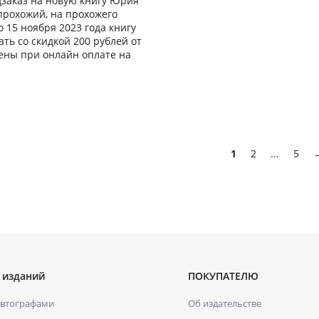
заказ на новую книгу Юрия
прохожий, на прохожего
о 15 ноября 2023 года книгу
ать со скидкой 200 рублей от
ены при онлайн оплате на
1
2
...
5
 изданий
ПОКУПАТЕЛЮ
автографами
Об издательстве