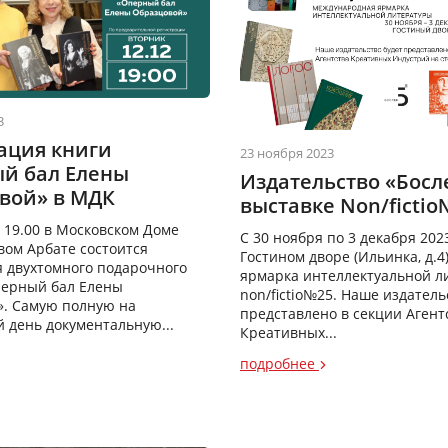
3
ация книги
23 ноября 2023
й бал Елены
Издательство «Босл
вой» в МДК
выставке Non/fictio
в 19.00 в Московском Доме
C 30 ноября по 3 декабря 2023
вом Арбате состоится
Гостином дворе (Ильинка, д.4
 двухтомного подарочного
ярмарка интеллектуальной л
перный бал Елены
non/fictio№25. Наше издатель
. Самую полную на
представлено в секции Агент
 день документальную...
Креативных...
подробнее