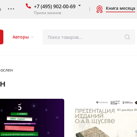
+7 (495) 902-00-69
Книга месяца
а
Прием заказов
Авторы
Бослен
ен