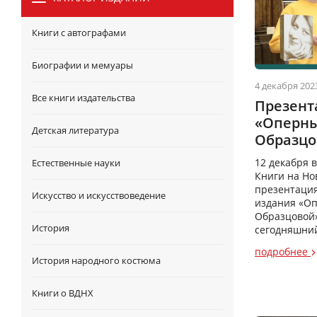
Книги с автографами
Биографии и мемуары
4 декабря 202
Все книги издательства
Презент
«Оперны
Детская литература
Образцо
12 декабря 
Естественные науки
Книги на Но
презентация
Искусство и искусствоведение
издания «О
Образцовой»
История
сегодняшний
подробнее
История народного костюма
Книги о ВДНХ