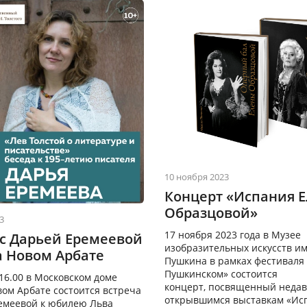
10 ноября 2023
Концерт «Испания 
Образцовой»
3
17 ноября 2023 года в Музее
 с Дарьей Еремеевой
изобразительных искусств им
а Новом Арбате
Пушкина в рамках фестиваля
Пушкинском» состоится
 16.00 в Московском доме
концерт, посвященный неда
вом Арбате состоится встреча
открывшимся выставкам «Исп
емеевой к юбилею Льва