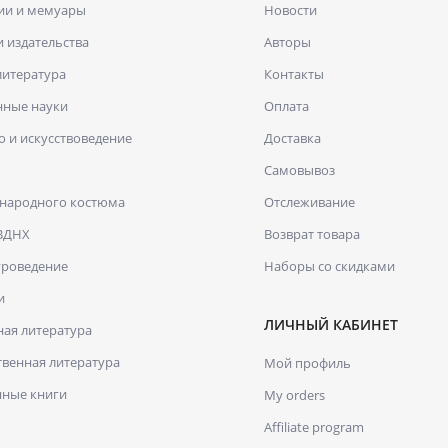
ии и мемуары
Новости
и издательства
Авторы
литература
Контакты
нные науки
Оплата
о и искусствоведение
Доставка
Самовывоз
 народного костюма
Отслеживание
 ВДНХ
Возврат товара
уроведение
Наборы со скидками
и
ЛИЧНЫЙ КАБИНЕТ
ая литература
венная литература
Мой профиль
нные книги
My orders
Affiliate program