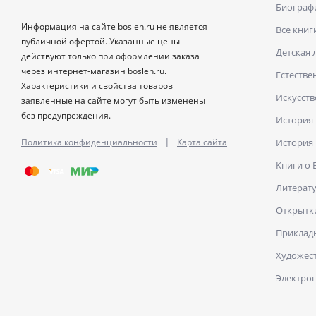
Биограф
Информация на сайте boslen.ru не является
Все книг
публичной офертой. Указанные цены
Детская 
действуют только при оформлении заказа
через интернет-магазин boslen.ru.
Естестве
Характеристики и свойства товаров
Искусств
заявленные на сайте могут быть изменены
без предупреждения.
История
|
Политика конфиденциальности
Карта сайта
История
Книги о
Литерат
Открытк
Прикладн
Художест
Электро