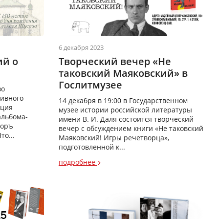
6 декабря 2023
ий о
Творческий вечер «Не
таковский Маяковский» в
Гослитмузее
во
тивного
14 декабря в 19:00 в Государственном
ация
музее истории российской литературы
альбома-
имени В. И. Даля состоится творческий
торъ
вечер с обсуждением книги «Не таковский
то...
Маяковский! Игры речетворца»,
подготовленной к...
подробнее