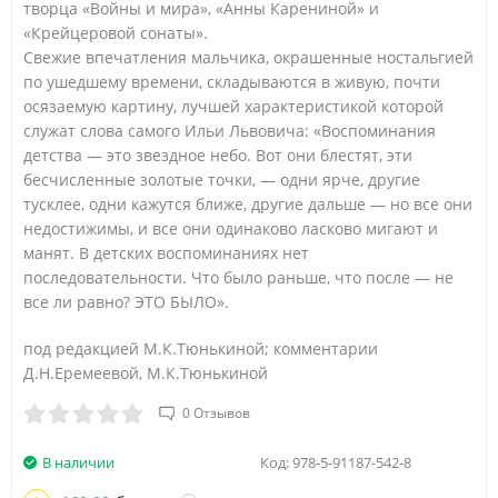
творца «Войны и мира», «Анны Карениной» и
«Крейцеровой сонаты».
Свежие впечатления мальчика, окрашенные ностальгией
по ушедшему времени, складываются в живую, почти
осязаемую картину, лучшей характеристикой которой
служат слова самого Ильи Львовича: «Воспоминания
детства — это звездное небо. Вот они блестят, эти
бесчисленные золотые точки, — одни ярче, другие
тусклее, одни кажутся ближе, другие дальше — но все они
недостижимы, и все они одинаково ласково мигают и
манят. В детских воспоминаниях нет
последовательности. Что было раньше, что после — не
все ли равно? ЭТО БЫЛО».
под редакцией М.К.Тюнькиной; комментарии
Д.Н.Еремеевой, М.К.Тюнькиной
0 Отзывов
В наличии
Код:
978-5-91187-542-8