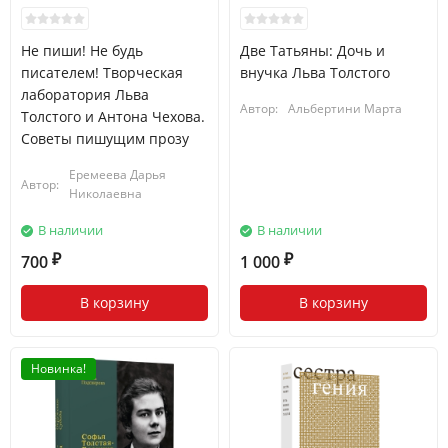
Не пиши! Не будь
Две Татьяны: Дочь и
писателем! Творческая
внучка Льва Толстого
лаборатория Льва
Автор:
Альбертини Марта
Толстого и Антона Чехова.
Советы пишущим прозу
Еремеева Дарья
Автор:
Николаевна
В наличии
В наличии
700
1 000
₽
₽
В корзину
В корзину
Новинка!