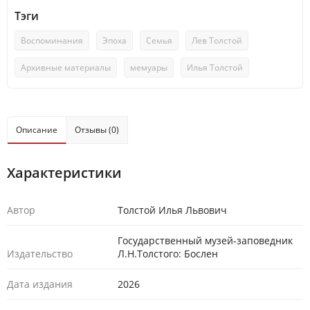
Тэги
Воспоминания
Эпоха
Семья
Лев Толстой
Архивные материалы
мемуары
Илья Толстой
Описание
Отзывы (0)
Характеристики
Автор
Толстой Илья Львович
Государственный музей-заповедник
Издательство
Л.Н.Толстого: Бослен
Дата издания
2026