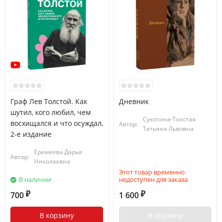
Граф Лев Толстой. Как
Дневник
шутил, кого любил, чем
Сухотина-Толстая
восхищался и что осуждал,
Автор:
Татьяна Львовна
2-е издание
Еремеева Дарья
Автор:
Николаевна
Этот товар временно
В наличии
недоступен для заказа
700
1 600
₽
₽
В корзину
В корзину