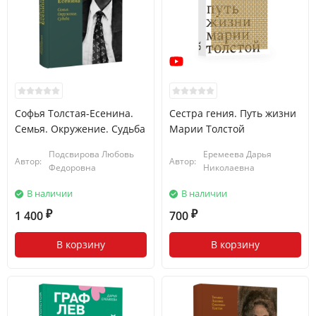
Софья Толстая-Есенина.
Сестра гения. Путь жизни
Семья. Окружение. Судьба
Марии Толстой
Подсвирова Любовь
Еремеева Дарья
Автор:
Автор:
Федоровна
Николаевна
В наличии
В наличии
1 400
700
₽
₽
В корзину
В корзину