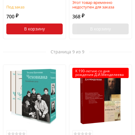
Этот товар временно
Под заказ
недоступен для заказа
700
368
₽
₽
В корзину
В корзину
Страница 9 из 9
К 190-летию со дня
рождения Д.И.Менделеева