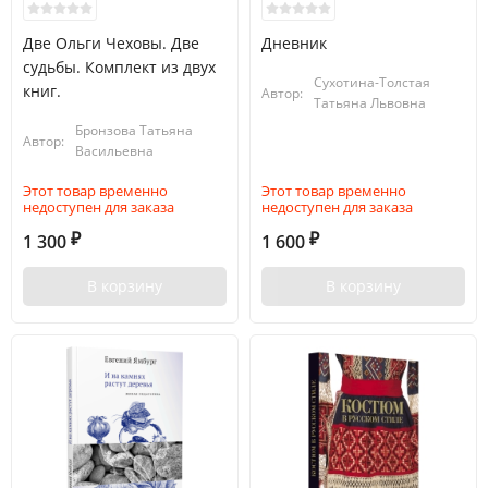
Две Ольги Чеховы. Две
Дневник
судьбы. Комплект из двух
Сухотина-Толстая
книг.
Автор:
Татьяна Львовна
Бронзова Татьяна
Автор:
Васильевна
Этот товар временно
Этот товар временно
недоступен для заказа
недоступен для заказа
1 300
1 600
₽
₽
В корзину
В корзину