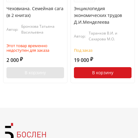
Чеховиана. Семейная сага
Энциклопедия
(в 2 книгах)
экономических трудов
Д.И.Менделеева
Бронзова Татьяна
Автор:
Васильевна
Таранков В.И. и
Автор:
Сахарова М.О.
Этот товар временно
недоступен для заказа
Под заказ
2 000
19 000
₽
₽
В корзину
В корзину