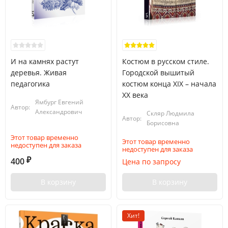
И на камнях растут
Костюм в русском стиле.
деревья. Живая
Городской вышитый
педагогика
костюм конца XIX – начала
XX века
Ямбург Евгений
Автор:
Александрович
Скляр Людмила
Автор:
Борисовна
Этот товар временно
Этот товар временно
недоступен для заказа
недоступен для заказа
400
Цена по запросу
₽
В корзину
В корзину
Хит!