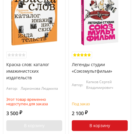
Краска слов: каталог
Легенды студии
имажинистских
«Союзмультфильм»
издательств
Капков Сергей
Автор:
Владимирович
Автор:
Ларионова Людмила
Этот товар временно
недоступен для заказа
Под заказ
3 500
2 100
₽
₽
В корзину
В корзину