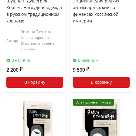
Шушпан. Душегрея.
Энциклопедия редких
Корсет. Нагрудная одежда
антикварных книг о
в русском традиционном
финансах Российской
костюме
империи
Зимина Татьяна
Александровна,
Автор:
Мадлевская Елена
Львовна
В наличии
В наличии
2 200
9 500
₽
₽
В корзину
В корзину
Электронная книга