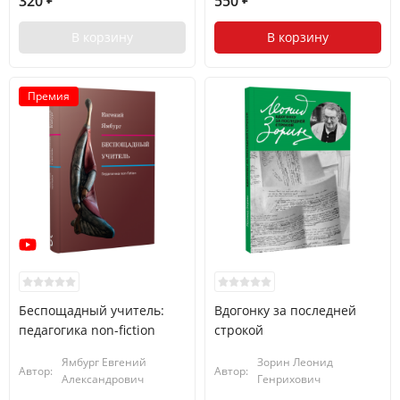
320
550
В корзину
В корзину
Премия
Беспощадный учитель:
Вдогонку за последней
педагогика non-fiction
строкой
Ямбург Евгений
Зорин Леонид
Автор:
Автор:
Александрович
Генрихович