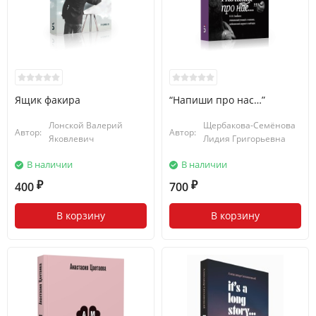
Ящик факира
“Напиши про нас…”
Лонской Валерий
Щербакова-Семёнова
Автор:
Автор:
Яковлевич
Лидия Григорьевна
В наличии
В наличии
400
700
₽
₽
В корзину
В корзину