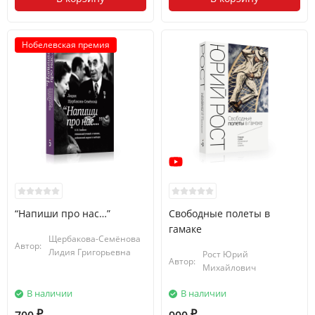
Нобелевская премия
“Напиши про нас…”
Свободные полеты в
гамаке
Щербакова-Семёнова
Автор:
Лидия Григорьевна
Рост Юрий
Автор:
Михайлович
В наличии
В наличии
₽
₽