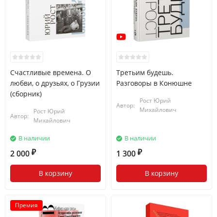
Счастливые времена. О
Третьим будешь.
любви, о друзьях, о Грузии
Разговоры в Конюшне
(сборник)
Рост Юрий
Автор:
Михайлович
Рост Юрий
Автор:
Михайлович
В наличии
В наличии
2 000
1 300
₽
₽
В корзину
В корзину
Премия