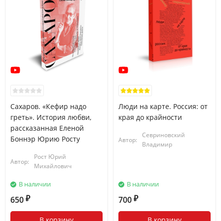
Сахаров. «Кефир надо
Люди на карте. Россия: от
греть». История любви,
края до крайности
рассказанная Еленой
Севриновский
Боннэр Юрию Росту
Автор:
Владимир
Рост Юрий
Автор:
Михайлович
В наличии
В наличии
650
700
₽
₽
В корзину
В корзину