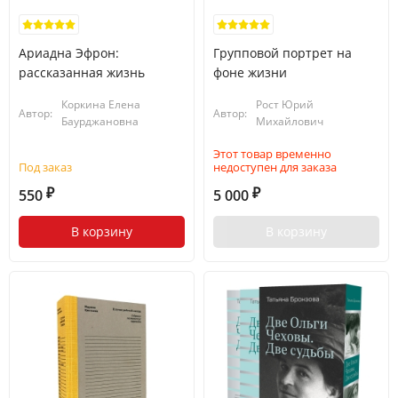
Ариадна Эфрон:
Групповой портрет на
рассказанная жизнь
фоне жизни
Коркина Елена
Рост Юрий
Автор:
Автор:
Баурджановна
Михайлович
Этот товар временно
Под заказ
недоступен для заказа
550
5 000
₽
₽
В корзину
В корзину