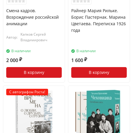
Смена кадров.
Райнер Мария Рильке.
Возрождение российской
Борис Пастернак. Марина
анимации
Цветаева. Переписка 1926
года
Капков Сергей
Автор:
Владимирович
В наличии
В наличии
2 000
1 600
₽
₽
В корзину
В корзину
С автографом Роста!