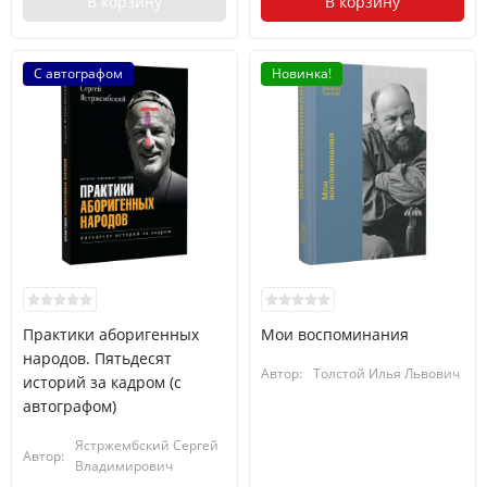
В корзину
В корзину
С автографом
Новинка!
Практики аборигенных
Мои воспоминания
народов. Пятьдесят
Автор:
Толстой Илья Львович
историй за кадром (с
автографом)
Ястржембский Сергей
Автор:
Владимирович