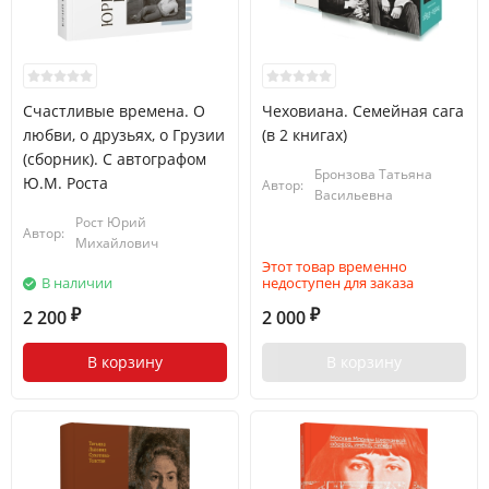
Счастливые времена. О
Чеховиана. Семейная сага
любви, о друзьях, о Грузии
(в 2 книгах)
(сборник). С автографом
Бронзова Татьяна
Ю.М. Роста
Автор:
Васильевна
Рост Юрий
Автор:
Михайлович
Этот товар временно
В наличии
недоступен для заказа
2 200
2 000
₽
₽
В корзину
В корзину