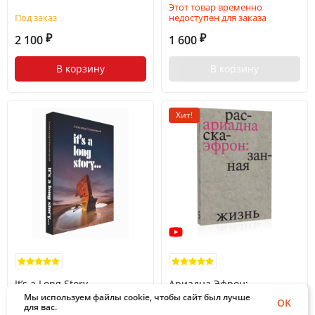
Этот товар временно
Под заказ
недоступен для заказа
2 100
1 600
₽
₽
В корзину
В корзину
Хит!
It’s a Long Story...
Ариадна Эфрон:
Мы используем файлы cookie, чтобы сайт был лучше
рассказанная жизнь
OK
для вас.
Ситковецкий