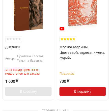
Дневник
Москва Марины
Цветаевой: адреса, имена,
Сухотина-Толстая
судьбы
Автор:
Татьяна Львовна
Этот товар временно
недоступен для заказа
Под заказ
1 600
700
₽
₽
В корзину
В корзину
Страница 3 из 3