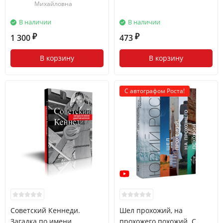
Михайловна
В наличии
В наличии
1 300
473
₽
₽
В корзину
В корзину
С автографом Роста!
Советский Кеннеди.
Шел прохожий, на
Загадка по имени
прохожего похожий. С