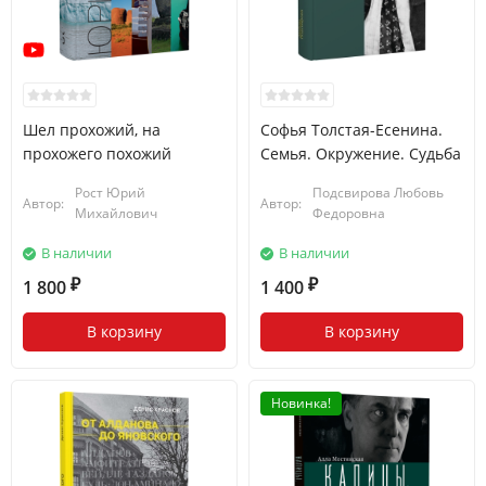
Шел прохожий, на
Софья Толстая-Есенина.
прохожего похожий
Семья. Окружение. Судьба
Рост Юрий
Подсвирова Любовь
Автор:
Автор:
Михайлович
Федоровна
В наличии
В наличии
1 800
1 400
₽
₽
В корзину
В корзину
Новинка!