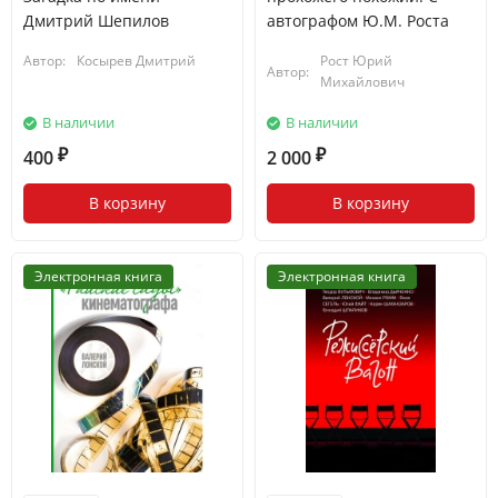
Дмитрий Шепилов
автографом Ю.М. Роста
Автор:
Косырев Дмитрий
Рост Юрий
Автор:
Михайлович
В наличии
В наличии
400
2 000
₽
₽
В корзину
В корзину
Электронная книга
Электронная книга