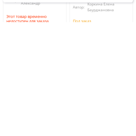
Автор:
Александр
Коркина Елена
Автор:
Баурджановна
Этот товар временно
недоступен для заказа
Под заказ
2 200
550
₽
₽
В корзину
В корзину
Групповой портрет на
Две Ольги Чеховы. Две