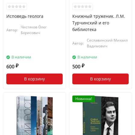
Исповедь геолога
Книжный труженик. Л.М.
Турчинский и его
Чистяков Олег
библиотека
Автор:
Борисович
Сеславинский Михаил
Автор:
Вадимович
В наличии
В наличии
600
500
₽
₽
В корзину
В корзину
Новинка!