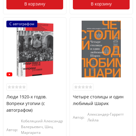
В корзину
В корзину
С автографом
Люди 1920-х годов.
Четыре столицы и один
Вопреки утопии (с
любимый Шарик
автографом)
Александер-Гарретт
Автор:
Лейла
Кобеляцкий Александр
Валерьевич, Шиц
Автор:
Маргарита