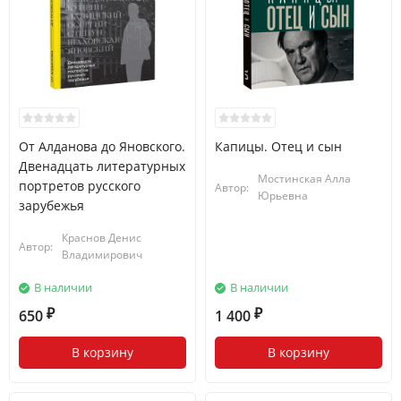
От Алданова до Яновского.
Капицы. Отец и сын
Двенадцать литературных
Мостинская Алла
портретов русского
Автор:
Юрьевна
зарубежья
Краснов Денис
Автор:
Владимирович
В наличии
В наличии
650
1 400
₽
₽
В корзину
В корзину