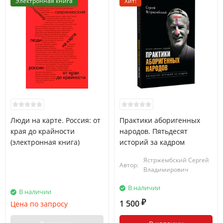
Электронная книга
Хит!
Люди на карте. Россия: от
Практики аборигенных
края до крайности
народов. Пятьдесят
(электронная книга)
историй за кадром
Ястржембский Сергей
Автор:
Владимирович
В наличии
В наличии
1 500
Цена по запросу
₽