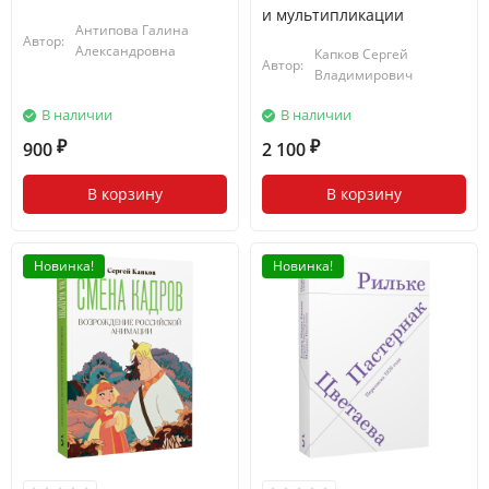
и мультипликации
Антипова Галина
Автор:
Александровна
Капков Сергей
Автор:
Владимирович
В наличии
В наличии
900
2 100
₽
₽
В корзину
В корзину
Новинка!
Новинка!