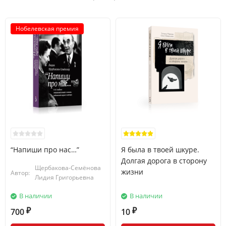
Нобелевская премия
“Напиши про нас…”
Я была в твоей шкуре.
Долгая дорога в сторону
Щербакова-Семёнова
жизни
Автор:
Лидия Григорьевна
В наличии
В наличии
700
10
₽
₽